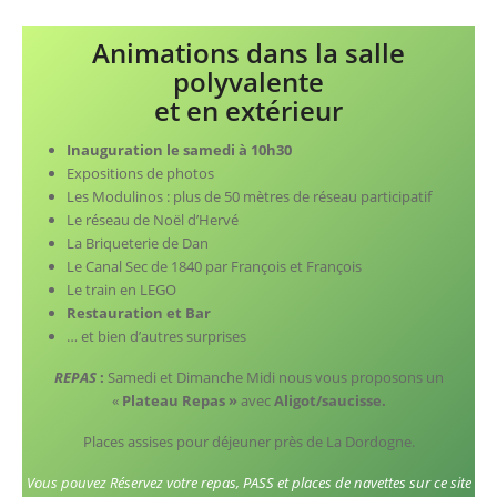
Animations dans la salle
polyvalente
et en extérieur
Inauguration le samedi à 10h30
Expositions de photos
Les Modulinos : plus de 50 mètres de réseau participatif
Le réseau de Noël d’Hervé
La Briqueterie de Dan
Le Canal Sec de 1840 par François et François
Le train en LEGO
Restauration et Bar
… et bien d’autres surprises
REPAS
:
Samedi et Dimanche Midi nous vous proposons un
«
Plateau Repas »
avec
Aligot/saucisse.
Places assises pour déjeuner près de La Dordogne.
Vous pouvez Réservez votre repas, PASS et places de navettes sur ce site