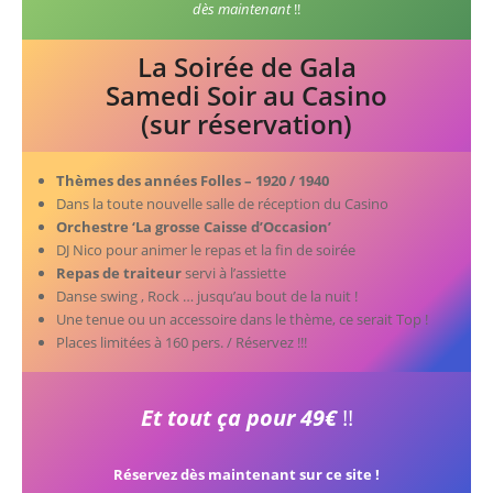
dès maintenant
!!
La Soirée de Gala
Samedi Soir au Casino
(sur réservation)
Thèmes des années Folles – 1920 / 1940
Dans la toute nouvelle salle de réception du Casino
Orchestre ‘La grosse Caisse d’Occasion’
DJ Nico pour animer le repas et la fin de soirée
Repas de traiteur
servi à l’assiette
Danse swing , Rock … jusqu’au bout de la nuit !
Une tenue ou un accessoire dans le thème, ce serait Top !
Places limitées à 160 pers. / Réservez !!!
Et tout ça pour 49€
!!
Réservez dès maintenant sur ce site !