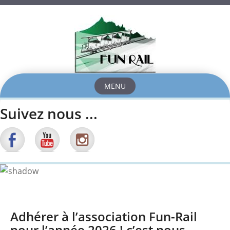
MENU
Skip
Suivez nous ...
to
content
Adhérer à l’association Fun-Rail
pour l’année 2026 ! c’est nous