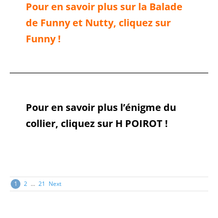
Pour en savoir plus sur la Balade
de Funny et Nutty, cliquez sur
Funny !
Pour en savoir plus l’énigme du
collier, cliquez sur H POIROT !
Posts
1
2
…
21
Next
navigation