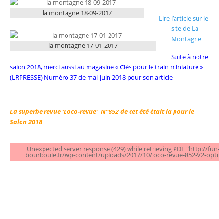
la montagne 18-09-2017
Lire l’article sur le
site de La
Montagne
la montagne 17-01-2017
Suite à notre
salon 2018, merci aussi au magasine « Clés pour le train miniature »
(LRPRESSE) Numéro 37 de mai-juin 2018 pour son article
La superbe revue ‘Loco-revue’ N°852 de cet été était la pour le
Salon 2018
Unexpected server response (429) while retrieving PDF "http://fun-r
bourboule.fr/wp-content/uploads/2017/10/loco-revue-852-V2-opti