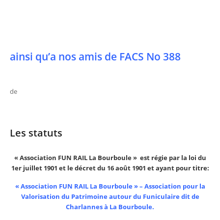
ainsi qu’a nos amis de FACS No 388
de
Les statuts
« Association FUN RAIL La Bourboule » est régie par la loi du
1er juillet 1901 et le décret du 16 août 1901 et ayant pour titre:
« Association FUN RAIL La Bourboule » – Association pour la
Valorisation du Patrimoine autour du Funiculaire dit de
Charlannes à La Bourboule.