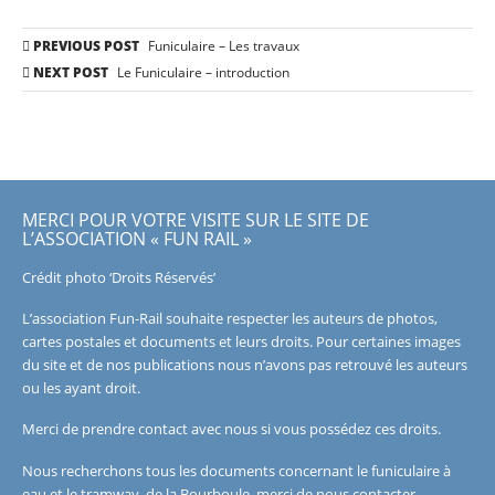
Post
PREVIOUS POST
Funiculaire – Les travaux
navigation
NEXT POST
Le Funiculaire – introduction
MERCI POUR VOTRE VISITE SUR LE SITE DE
L’ASSOCIATION « FUN RAIL »
Crédit photo ‘Droits Réservés’
L’association Fun-Rail souhaite respecter les auteurs de photos,
cartes postales et documents et leurs droits. Pour certaines images
du site et de nos publications nous n’avons pas retrouvé les auteurs
ou les ayant droit.
Merci de prendre contact avec nous si vous possédez ces droits.
Nous recherchons tous les documents concernant le funiculaire à
eau et le tramway de la Bourboule, merci de nous contacter.