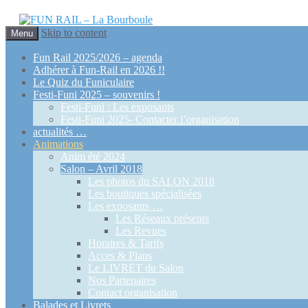
Skip to content
Menu
Fun Rail 2025/2026 – agenda
Adhérer à Fun-Rail en 2026 !!
Le Quiz du Funiculaire
Festi-Funi 2025 – souvenirs !
Festi-Funi : Les exposants
Festi-Funi 2025- Contacter l’organisation
actualités …
Animations
Anim été 2024
Salon – Avril 2018
Les photos du SALON 2018
Les boutiques spécialisées
Les exposants …
Les Réseaux présents
Les Revues
Horaires & Tarifs
Acces & Plans
Le LIVRET du Salon
Nos Partenaires
Contact organisation
Balades et Livrets