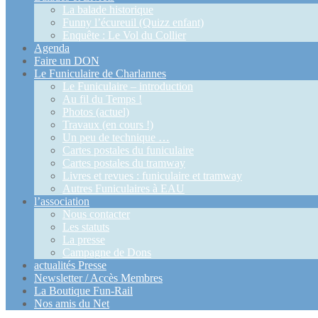
La balade historique
Funny l’écureuil (Quizz enfant)
Enquête : Le Vol du Collier
Agenda
Faire un DON
Le Funiculaire de Charlannes
Le Funiculaire – introduction
Au fil du Temps !
Photos (actuel)
Travaux (en cours !)
Un peu de technique …
Cartes postales du funiculaire
Cartes postales du tramway
Livres et revues : funiculaire et tramway
Autres Funiculaires à EAU
l’association
Nous contacter
Les statuts
La presse
Campagne de Dons
actualités Presse
Newsletter / Accès Membres
La Boutique Fun-Rail
Nos amis du Net